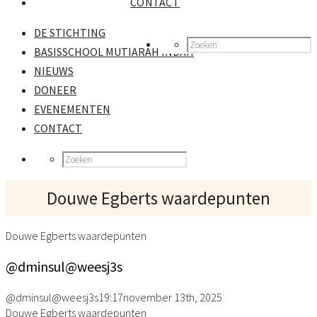
CONTACT
DE STICHTING
BASISSCHOOL MUTIARAH INDAH
NIEUWS
DONEER
EVENEMENTEN
CONTACT
Douwe Egberts waardepunten
Douwe Egberts waardepunten
@dminsul@weesj3s
@dminsul@weesj3s
19:17
november 13th, 2025
Douwe Egberts waardepunten